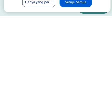
Hanya yang perlu
Setuju Semua
Cari dokter
Apakah obesitas merupakan
penyakit?
Banyak ahli mengakui obesitas sebagai
penyakit. Pelajari lebih lanjut tentang perdebatan
seputar obesitas sebagai penyakit dan apa
dampaknya bagi orang dengan obesitas.
Semua tentang obesitas